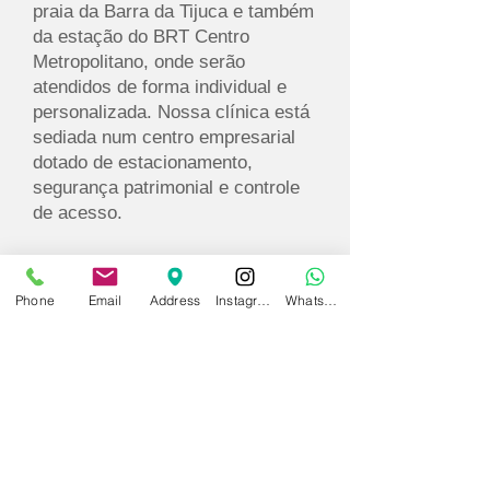
praia da Barra da Tijuca e também
da estação do BRT Centro
Metropolitano, onde serão
atendidos de forma individual e
personalizada. Nossa clínica está
sediada num centro empresarial
dotado de estacionamento,
segurança patrimonial e controle
de acesso.​
Marque já sua consulta!
Phone
Email
Address
Instagram
WhatsApp
Barra -
Av. Abelardo
Bueno 600 bl.02 sl.
1117.
Union Work -
Barra da Tijuca.
Rio de Janeiro - RJ
Tels.: +
21 3648 9972
/
99198 1333