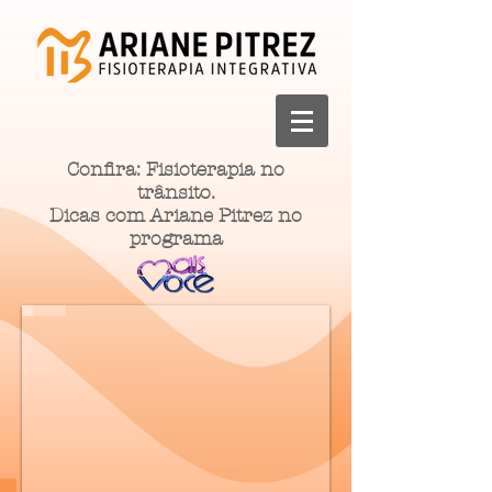
Confira: Fisioterapia no
trânsito.
Dicas com Ariane Pitrez no
programa
Fotobiomodulação Transcraniana
Capacete Infra Red - Emite luz vermelha e infra vermelha, que atua em n