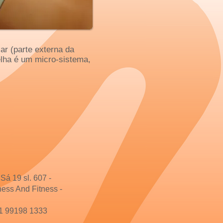
ar (parte externa da
relha é um micro-sistema,
á 19 sl. 607 -
ness And Fitness -
 21 99198 1333