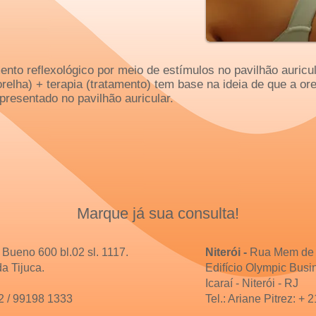
ento reflexológico por meio de estímulos no pavilhão auricul
orelha) + terapia (tratamento) tem base na ideia de que a o
epresentado no pavilhão auricular.
Marque já sua consulta!
 Bueno 600 bl.02 sl. 1117.
Niterói -
Rua Mem de S
a Tijuca.
Edifício Olympic Busi
Icaraí - Niterói - RJ
2
/ 99198 1333
Tel.: Ariane Pitrez: +