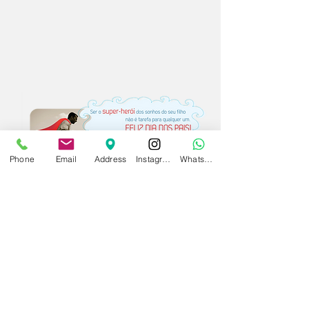
Phone
Email
Address
Instagram
WhatsApp
Marque já sua consulta!
Barra -
Av. Abelardo
Bueno 600 bl.02 sl.